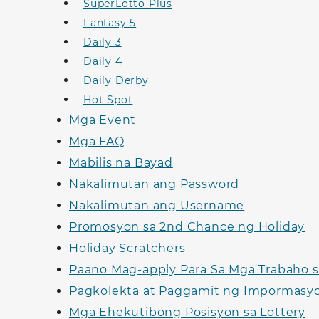
SuperLotto Plus
Fantasy 5
Daily 3
Daily 4
Daily Derby
Hot Spot
Mga Event
Mga FAQ
Mabilis na Bayad
Nakalimutan ang Password
Nakalimutan ang Username
Promosyon sa 2nd Chance ng Holiday
Holiday Scratchers
Paano Mag-apply Para Sa Mga Trabaho s
Pagkolekta at Paggamit ng Impormasy
Mga Ehekutibong Posisyon sa Lottery