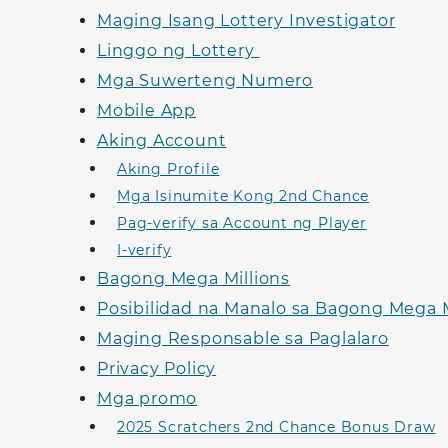
Maging Isang Lottery Investigator
Linggo ng Lottery
Mga Suwerteng Numero
Mobile App
Aking Account
Aking Profile
Mga Isinumite Kong 2nd Chance
Pag-verify sa Account ng Player
I-verify
Bagong Mega Millions
Posibilidad na Manalo sa Bagong Mega M
Maging Responsable sa Paglalaro
Privacy Policy
Mga promo
2025 Scratchers 2nd Chance Bonus Draw