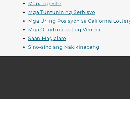
Mapa ng Site
Mga Tuntunin ng Serbisyo
Mga Uri ng Posisyon sa California Lotter
Mga Oportunidad ng Vendor
Saan Maglalaro
Sino-sino ang Nakikinabang