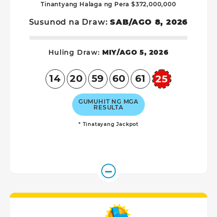
Tinantyang Halaga ng Pera $372,000,000
Susunod na Draw:
SAB/AGO 8, 2026
Huling Draw:
MIY/AGO 5, 2026
14
20
59
60
61
25
Powerball
GUMUHIT NG MGA
RESULTA
* Tinatayang Jackpot
Mega Millio