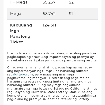
1 + Mega
39,237
$2
Mega
58,742
$1
Kabuuang
124,311
Mga
Panalong
Ticket
Ina-update ang page na ito sa lalong madaling panahon
pagkatapos ng draw. Ang impormasyon ng premyo ay
makukuha sa sertipikasyon ng mga pambansang resulta.
Ginagawa namin ang lahat ng pagsisikap na mailagay
ang impormasyon ng tumpak na nanalong numero
sa
calottery.com
, pero maaaring may mga
pagkakamaling mangyari. I-refresh ang page mo at
hanapin ang petsa ng kapag tinitingnan mo ang mga
nanalong numero. Kung may mga pagkakaiba,
mananaig ang mga batas ng Estado ng California at mga
regulasyon ng California State Lottery. Makukuha ang
kumpletong impormasyon ng game at mg atagubilin sa
pag-claim ng premyo sa lahat na retailer ng Lottery.