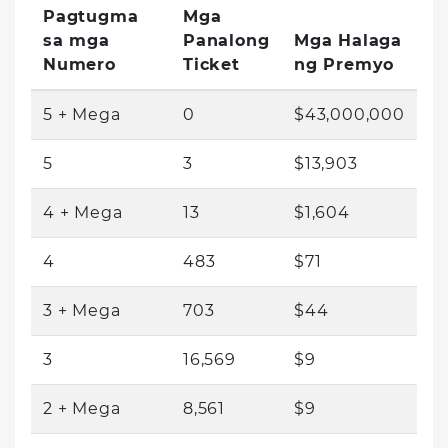
Pagtugma
Mga
sa mga
Panalong
Mga Halaga
Numero
Ticket
ng Premyo
5 + Mega
0
$43,000,000
5
3
$13,903
4 + Mega
13
$1,604
4
483
$71
3 + Mega
703
$44
3
16,569
$9
2 + Mega
8,561
$9