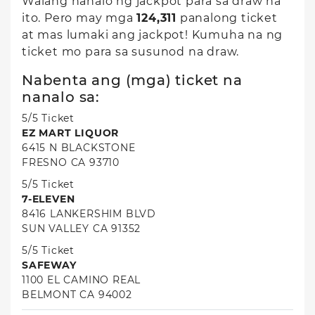
Walang nanalo ng jackpot para sa draw na
ito. Pero may mga
124,311
panalong ticket
at mas lumaki ang jackpot! Kumuha na ng
ticket mo para sa susunod na draw.
Nabenta ang (mga) ticket na
nanalo sa:
5/5 Ticket
EZ MART LIQUOR
6415 N BLACKSTONE
FRESNO CA 93710
5/5 Ticket
7-ELEVEN
8416 LANKERSHIM BLVD
SUN VALLEY CA 91352
5/5 Ticket
SAFEWAY
1100 EL CAMINO REAL
BELMONT CA 94002