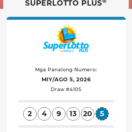
®
SUPERLOTTO PLUS
SuperLotto P
Mga Panalong Numero:
MIY/AGO 5, 2026
Draw #4105
2
4
9
13
20
5
Superba