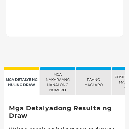
MGA
POSIBI
MGA DETALYE NG
NAKARAANG
PAANO
MANA
HULING DRAW
NANALONG
MAGLARO
G
NUMERO
Mga Detalyadong Resulta ng
Draw