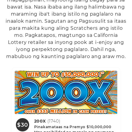
bawat isa. Nasa ibaba ang ilang halimbawa ng
maraming iba't ibang istilo ng paglalaro na
inaalok namin. Sagutan ang Pagsusulit sa itaas
para makita kung aling Scratchers ang istilo
mo. Pagkatapos, magtungo sa California
Lottery retailer sa inyong pook at i-enjoy ang
iyong perpektong paglalaro. Dahil nga,
mabubuo ng kaunting paglalaro ang araw mo.
200X
(1740)
$30
Pinakamataas na Premyo $10,000,000