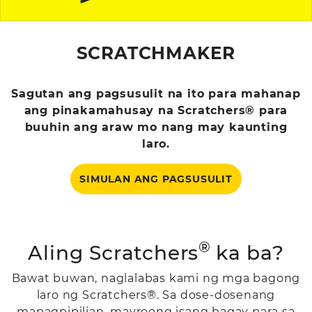
SCRATCHMAKER
Sagutan ang pagsusulit na ito para mahanap
ang pinakamahusay na Scratchers® para
buuhin ang araw mo nang may kaunting
laro.
SIMULAN ANG PAGSUSULIT
®
Aling Scratchers
ka ba?
Bawat buwan, naglalabas kami ng mga bagong
laro ng Scratchers®. Sa dose-dosenang
mapagpipilian, mayroong isang bagay para sa