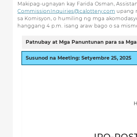
Makipag-ugnayan kay Farida Osman, Assistant 
CommissionInquiries@calottery.com
upang m
sa Komisyon, o humiling ng mga akomodasyo
hanggang 4 p.m. isang araw bago o sa mism
Patnubay at Mga Panuntunan para sa Mga
Susunod na Meeting: Setyembre 25, 2025
H
IPO-POS