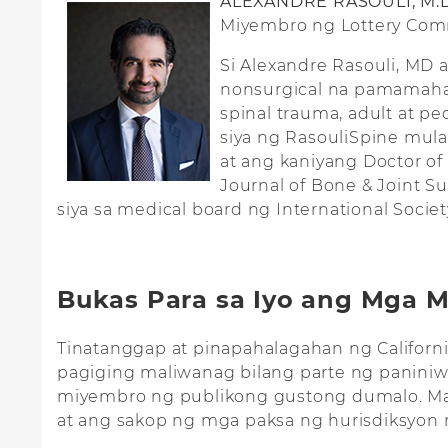
ALEXANDRE RASOULI, M.D
Miyembro ng Lottery Com
Si Alexandre Rasouli, MD a
nonsurgical na pamamahal
spinal trauma, adult at pe
siya ng RasouliSpine mul
at ang kaniyang Doctor of 
Journal of Bone & Joint S
siya sa medical board ng International Societ
Bukas Para sa Iyo ang Mga 
Tinatanggap at pinapahalagahan ng Califor
pagiging maliwanag bilang parte ng paniniw
miyembro ng publikong gustong dumalo. Ma
at ang sakop ng mga paksa ng hurisdiksyon