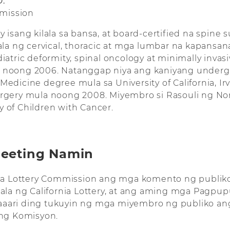
.
mission
y isang kilala sa bansa, at board-certified na spine 
a ng cervical, thoracic at mga lumbar na kapansan
diatric deformity, spinal oncology at minimally inva
a noong 2006. Natanggap niya ang kaniyang undergr
Medicine degree mula sa University of California, Ir
urgery mula noong 2008. Miyembro si Rasouli ng Nor
y of Children with Cancer.
Meeting Namin
nia Lottery Commission ang mga komento ng publi
ala ng California Lottery, at ang aming mga Pagpup
aari ding tukuyin ng mga miyembro ng publiko an
 ng Komisyon.