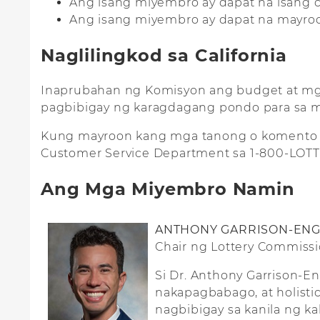
Ang isang miyembro ay dapat na isang ce
Ang isang miyembro ay dapat na mayroo
Naglilingkod sa California
Inaprubahan ng Komisyon ang budget at mga
pagbibigay ng karagdagang pondo para sa mg
Kung mayroon kang mga tanong o komento 
Customer Service Department sa 1-800-LOT
Ang Mga Miyembro Namin
ANTHONY GARRISON-EN
Chair ng Lottery Commiss
Si Dr. Anthony Garrison-
nakapagbabago, at holisti
nagbibigay sa kanila ng k