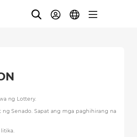
ON
wa ng Lottery.
t ng Senado. Sapat ang mga paghihirang na
itika.