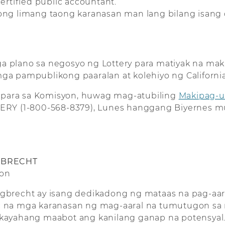
rtified public accountant.
ng limang taong karanasan man lang bilang isang 
 plano sa negosyo ng Lottery para matiyak na ma
a pampublikong paaralan at kolehiyo ng California
para sa Komisyon, huwag mag-atubiling
Makipag-u
TERY (1-800-568-8379), Lunes hanggang Biyernes 
GBRECHT
ion
Engbrecht ay isang dedikadong ng mataas na pag-aa
c na mga karanasan ng mag-aaral na tumutugon sa 
akayahang maabot ang kanilang ganap na potensyal.