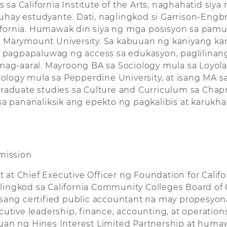
rs sa California Institute of the Arts, naghahatid s
ay estudyante. Dati, naglingkod si Garrison-Engbre
lifornia. Humawak din siya ng mga posisyon sa pamum
ola Marymount University. Sa kabuuan ng kaniyang kare
pagpapaluwag ng access sa edukasyon, paglilinang 
g-aaral. Mayroong BA sa Sociology mula sa Loyola U
ology mula sa Pepperdine University, at isang MA 
 graduate studies sa Culture and Curriculum sa Cha
 sa pananaliksik ang epekto ng pagkalibis at karukha
mission
nt at Chief Executive Officer ng Foundation for Cal
ilingkod sa California Community Colleges Board of G
ay isang certified public accountant na may propesyo
utive leadership, finance, accounting, at operation
an ng Hines Interest Limited Partnership at humawa