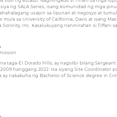
sibil ng estado. Naglilingkod si Tiffani sa mga lupo
siya ng SALA Series, isang komunidad ng mga pinuno
mahahalagang usapin sa lipunan at negosyo at tumu
 mula sa University of California, Davis at isang Mas
rority, Inc. Kasalukuyang naninirahan si Tiffani 
A
mission
a taga-El Dorado Hills, ay nagsilbi bilang Sergeant 
la 2009 hanggang 2022. Isa siyang Site Coordinator
ay nakakuha ng Bachelor of Science degree in Crimi