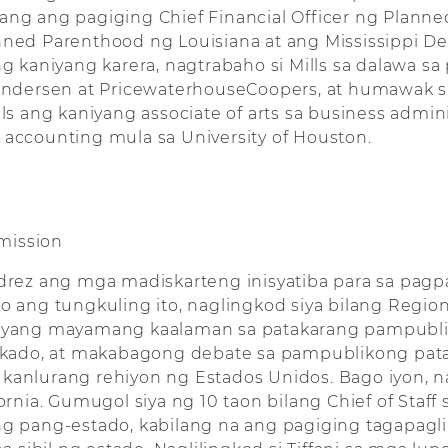
ang ang pagiging Chief Financial Officer ng Plann
anned Parenthood ng Louisiana at ang Mississippi De
g kaniyang karera, nagtrabaho si Mills sa dalawa 
ndersen at PricewaterhouseCoopers, at humawak si
s ang kaniyang associate of arts sa business admini
a accounting mula sa University of Houston.
mission
vidrez ang mga madiskarteng inisyatiba para sa p
o ang tungkuling ito, naglingkod siya bilang Region
niyang mayamang kaalaman sa patakarang pampubliko
ado, at makabagong debate sa pampublikong pata
kanlurang rehiyon ng Estados Unidos. Bago iyon, na
ornia. Gumugol siya ng 10 taon bilang Chief of Staff
 pang-estado, kabilang na ang pagiging tagapagli