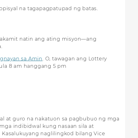
opisyal na tagapagpatupad ng batas.
kakamit natin ang ating misyon—ang
.
gnayan sa Amin
. O, tawagan ang Lottery
mula 8 am hanggang 5 pm
ral at guro na nakatuon sa pagbubuo ng mga
mga indibidwal kung nasaan sila at
 Kasalukuyang naglilingkod bilang Vice