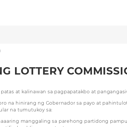
N
NG LOTTERY COMMISSI
g patas at kalinawan sa pagpapatakbo at pangangasi
 na hinirang ng Gobernador sa payo at pahintulo
ikular na tumutukoy sa:
maaaring manggaling sa parehong partidong pampul