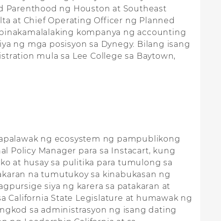
ed Parenthood ng Houston at Southeast
lta at Chief Operating Officer ng Planned
sa pinakamalalaking kompanya ng accounting
ya ng mga posisyon sa Dynegy. Bilang isang
stration mula sa Lee College sa Baytown,
agpapalawak ng ecosystem ng pampublikong
al Policy Manager para sa Instacart, kung
 at husay sa pulitika para tumulong sa
karan na tumutukoy sa kinabukasan ng
gpursige siya ng karera sa patakaran at
 sa California State Legislature at humawak ng
ngkod sa administrasyon ng isang dating