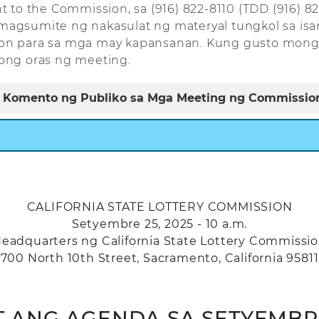
to the Commission, sa (916) 822-8110 (TDD (916) 82
agsumite ng nakasulat ng materyal tungkol sa is
n para sa mga may kapansanan. Kung gusto mong t
ong oras ng meeting.
 Komento ng Publiko sa Mga Meeting ng Commissio
CALIFORNIA STATE LOTTERY COMMISSION
Setyembre 25, 2025 - 10 a.m.
eadquarters ng California State Lottery Commissi
700 North 10th Street, Sacramento, California 95811
T ANG AGENDA SA SETYEMBRE 