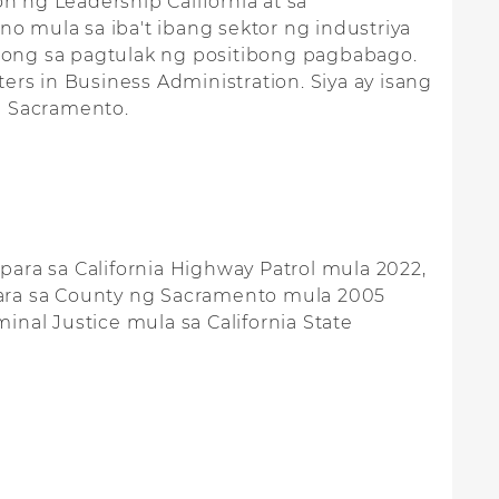
n ng Leadership California at sa
 mula sa iba't ibang sektor ng industriya
long sa pagtulak ng positibong pagbabago.
ters in Business Administration. Siya ay isang
sa Sacramento.
para sa California Highway Patrol mula 2022,
 para sa County ng Sacramento mula 2005
nal Justice mula sa California State