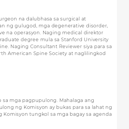
surgeon na dalubhasa sa surgical at
an ng gulugod, mga degenerative disorder,
sive na operasyon. Naging medical direktor
aduate degree mula sa Stanford University
vine. Naging Consultant Reviewer siya para sa
th American Spine Society at naglilingkod
ko sa mga pagpupulong. Mahalaga ang
ulong ng Komisyon ay bukas para sa lahat ng
g Komisyon tungkol sa mga bagay sa agenda