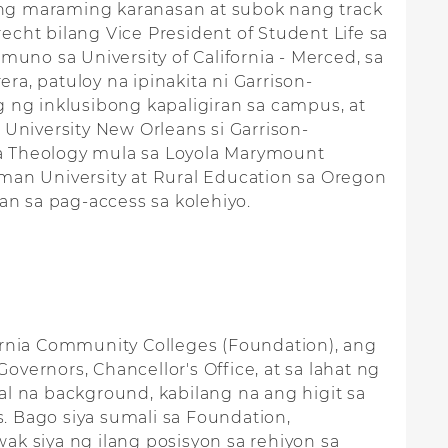
iya ng maraming karanasan at subok nang track
cht bilang Vice President of Student Life sa
uno sa University of California - Merced, sa
ra, patuloy na ipinakita ni Garrison-
ng inklusibong kapaligiran sa campus, at
niversity New Orleans si Garrison-
sa Theology mula sa Loyola Marymount
pman University at Rural Education sa Oregon
an sa pag-access sa kolehiyo.
ifornia Community Colleges (Foundation), ang
overnors, Chancellor's Office, at sa lahat ng
nal na background, kabilang na ang higit sa
s. Bago siya sumali sa Foundation,
k siya ng ilang posisyon sa rehiyon sa