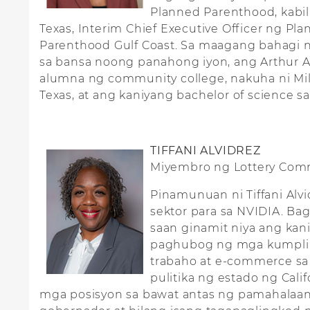
Planned Parenthood, kabil
Texas, Interim Chief Executive Officer ng Pl
Parenthood Gulf Coast. Sa maagang bahagi n
sa bansa noong panahong iyon, ang Arthur A
alumna ng community college, nakuha ni Mill
Texas, at ang kaniyang bachelor of science s
TIFFANI ALVIDREZ
Miyembro ng Lottery Com
Pinamunuan ni Tiffani Al
sektor para sa NVIDIA. Bag
saan ginamit niya ang ka
paghubog ng mga kumplik
trabaho at e-commerce sa 
pulitika ng estado ng Calif
mga posisyon sa bawat antas ng pamahalaang