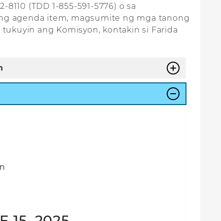
2-8110 (TDD 1-855-591-5776) o sa
ang agenda item, magsumite ng mga tanong
ukuyin ang Komisyon, kontakin si Farida
n
on
15, 2025