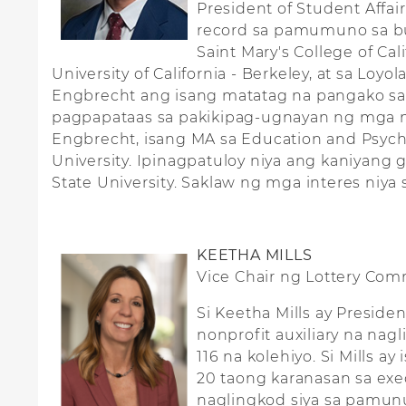
President of Student Affai
record sa pamumuno sa buh
Saint Mary's College of Ca
University of California - Berkeley, at sa Loy
Engbrecht ang isang matatag na pangako sa 
pagpapataas sa pakikipag-ugnayan ng mga ma
Engbrecht, isang MA sa Education and Psych
University. Ipinagpatuloy niya ang kaniyang
State University. Saklaw ng mga interes niya
KEETHA MILLS
Vice Chair ng Lottery Com
Si Keetha Mills ay Preside
nonprofit auxiliary na nagl
116 na kolehiyo. Si Mills 
20 taong karanasan sa exec
naglingkod siya sa pamunu