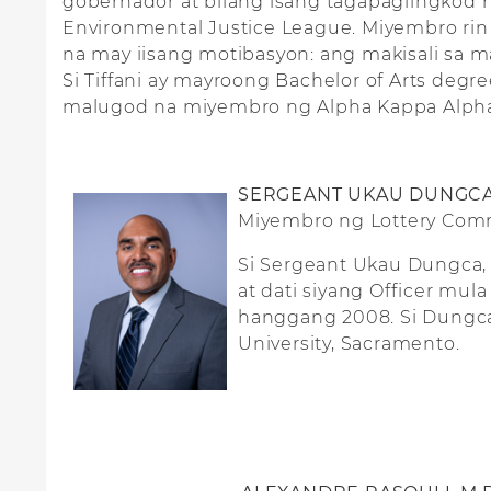
gobernador at bilang isang tagapaglingkod na 
Environmental Justice League. Miyembro rin 
na may iisang motibasyon: ang makisali sa 
Si Tiffani ay mayroong Bachelor of Arts degree
malugod na miyembro ng Alpha Kappa Alpha So
SERGEANT UKAU DUNGC
Miyembro ng Lottery Com
Si Sergeant Ukau Dungca, n
at dati siyang Officer mu
hanggang 2008. Si Dungca 
University, Sacramento.