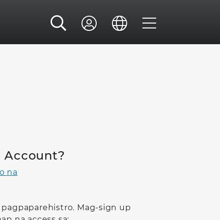
 Account?
o na
 pagpaparehistro. Mag-sign up
nap na access sa: