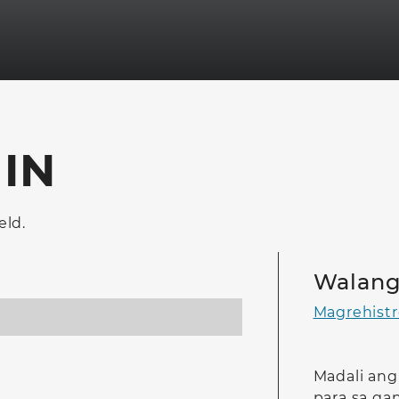
IN
eld.
Walang
Magrehistr
Madali ang
para sa ga