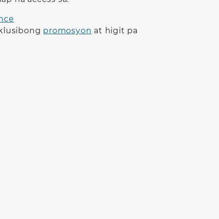
nce
klusibong
promosyon
at higit pa