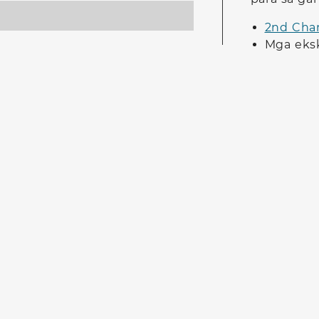
2nd Cha
Mga eks