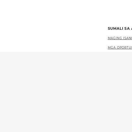
SUMALI SA
MAGING ISAN
MGA OPORTU
MGA KARERA 
MGA EVENT