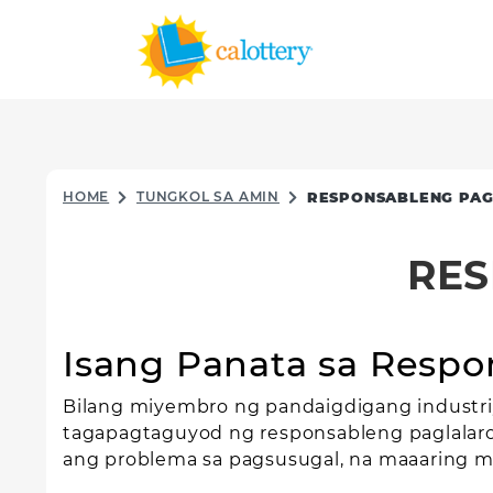
HOME
TUNGKOL SA AMIN
RESPONSABLENG PA
RE
Isang Panata sa Respo
Bilang miyembro ng pandaigdigang industri
tagapagtaguyod ng responsableng paglalar
ang problema sa pagsusugal, na maaaring m