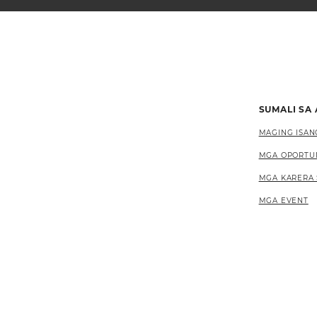
SUMALI SA
MAGING ISAN
MGA OPORTU
MGA KARERA 
MGA EVENT