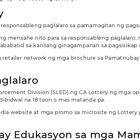
y
 responsableng paglalaro sa pamamagitan ng pagsas
 ng mensahe nito para sa responsableng paglalaro
nakababatid sa kanilang ginagampanan sa pagsisikap 
 retailer network ng mga brochure sa Pamatnubay
aglalaro
orcement Division (SLED) ng CA Lottery ng mga o
dibidwal na 18 taon o mas matanda pa.
ia website at mga promo sa microsite ng Lottery pa
gay Edukasyon sa mga Ma