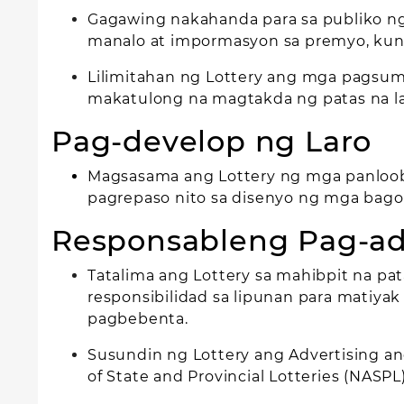
Gagawing nakahanda para sa publiko ng
manalo at impormasyon sa premyo, kung
Lilimitahan ng Lottery ang mga pagsumi
makatulong na magtakda ng patas na laro
Pag-develop ng Laro
Magsasama ang Lottery ng mga panloob 
pagrepaso nito sa disenyo ng mga bagon
Responsableng Pag-ad
Tatalima ang Lottery sa mahibpit na pa
responsibilidad sa lipunan para matiy
pagbebenta.
Susundin ng Lottery ang Advertising a
of State and Provincial Lotteries (NASPL