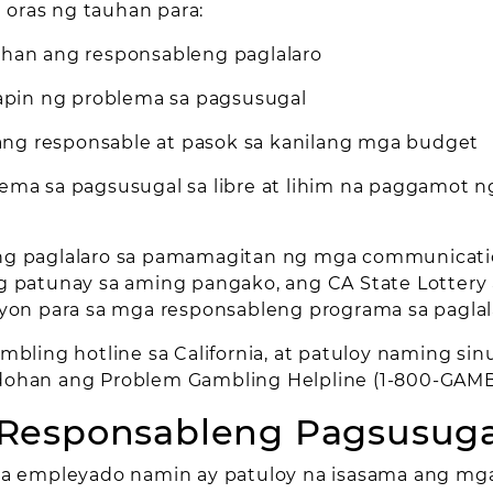
 oras ng tauhan para:
han ang responsableng paglalaro
apin ng problema sa pagsusugal
ang responsable at pasok sa kanilang mga budget
 sa pagsusugal sa libre at lihim na paggamot ng 
g paglalaro sa pamamagitan ng mga communicatio
patunay sa aming pangako, ang CA State Lottery a
on para sa mga responsableng programa sa paglala
bling hotline sa California, at patuloy naming si
ondohan ang Problem Gambling Helpline (1-800-GAM
a Responsableng Pagsusuga
a empleyado namin ay patuloy na isasama ang mga