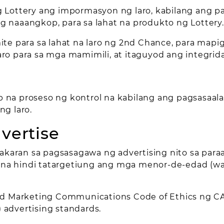
 Lottery ang impormasyon ng laro, kabilang ang pa
 naaangkop, para sa lahat na produkto ng Lottery.
te para sa lahat na laro ng 2nd Chance, para map
 para sa mga mamimili, at itaguyod ang integridad
na proseso ng kontrol na kabilang ang pagsasaala
g laro.
vertise
takaran sa pagsasagawa ng advertising nito sa par
ak na hindi tatargetiung ang mga menor-de-edad (w
nd Marketing Communications Code of Ethics ng CA
) advertising standards.