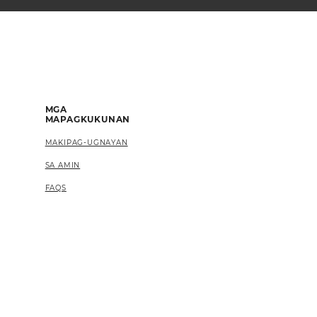
MGA
MAPAGKUKUNAN
MAKIPAG-UGNAYAN
SA AMIN
FAQS