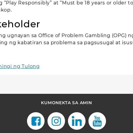
lay Responsibly” at “Must be 18 years or older to p
gkop.
keholder
g ugnayan sa Office of Problem Gambling (OPG) ng 
ing ng kabatiran sa problema sa pagsusugal at isu
mingi ng Tulong
KUMONEKTA SA AMIN