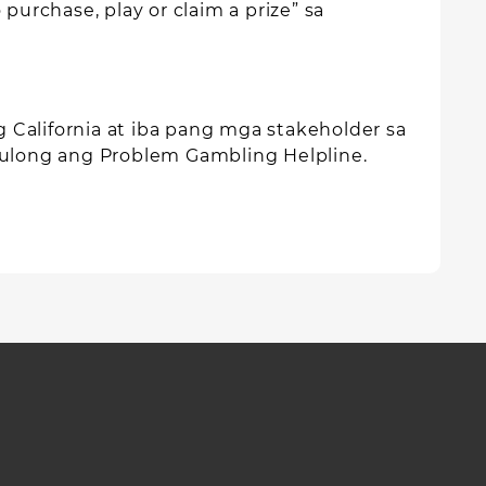
urchase, play or claim a prize” sa
California at iba pang mga stakeholder sa
sulong ang Problem Gambling Helpline.