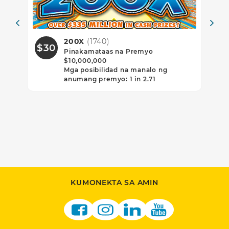
739)
200X
(1740)
$30
$1
Pinakamataas na Premyo
$10,000,000
Mga posibilidad na manalo ng
anumang premyo: 1 in 2.71
KUMONEKTA SA AMIN