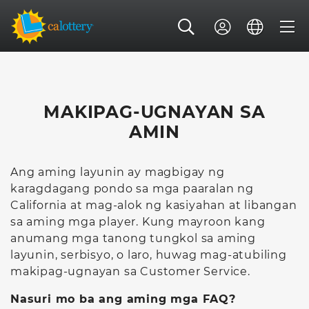
MAKIPAG-UGNAYAN SA
AMIN
Ang aming layunin ay magbigay ng
karagdagang pondo sa mga paaralan ng
California at mag-alok ng kasiyahan at libangan
sa aming mga player. Kung mayroon kang
anumang mga tanong tungkol sa aming
layunin, serbisyo, o laro, huwag mag-atubiling
makipag-ugnayan sa Customer Service.
Nasuri mo ba ang aming mga FAQ?