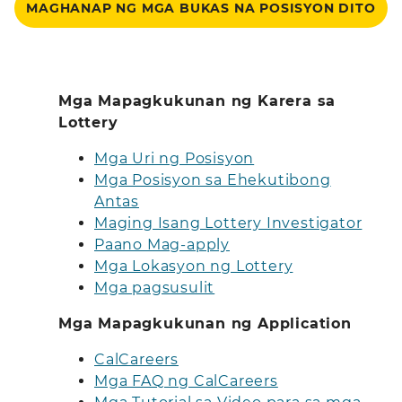
MAGHANAP NG MGA BUKAS NA POSISYON DITO
Mga Mapagkukunan ng Karera sa
Lottery
Mga Uri ng Posisyon
Mga Posisyon sa Ehekutibong
Antas
Maging Isang Lottery Investigator
Paano Mag-apply
Mga Lokasyon ng Lottery
Mga pagsusulit
Mga Mapagkukunan ng Application
CalCareers
Mga FAQ ng CalCareers