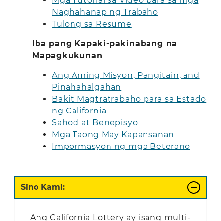
Mga Tutorial sa Video para sa mga
Naghahanap ng Trabaho
Tulong sa Resume
Iba pang Kapaki-pakinabang na
Mapagkukunan
Ang Aming Misyon, Pangitain, and
Pinahahalgahan
Bakit Magtratrabaho para sa Estado
ng California
Sahod at Benepisyo
Mga Taong May Kapansanan
Impormasyon ng mga Beterano
Sino Kami:
Ang California Lottery ay isang multi-