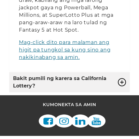
draw, kabilang ang mga larong
jackpot gaya ng Powerball, Mega
Millions, at SuperLotto Plus at mga
pang-araw-araw na laro tulad ng
Fantasy 5 at Hot Spot.
Mag-click dito para malaman ang
higit pa tungkol sa kung sino ang
nakikinabang sa amin.
Bakit pumili ng karera sa California
Lottery?
KUMONEKTA SA AMIN