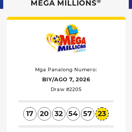
®
MEGA MILLIONS
Mega Millio
Mga Panalong Numero:
BIY/AGO 7, 2026
Draw #2205
17
20
32
54
57
23
Megaba