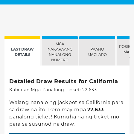
MGA
POSIBI
LAST DRAW
NAKARAANG
PAANO
MANA
DETAILS
NANALONG
MAGLARO
G
NUMERO
Detailed Draw Results for California
Kabuuan
Mga Panalong Ticket
:
22,633
Walang nanalo ng jackpot sa California para
sa draw na ito. Pero may mga
22,633
panalong ticket! Kumuha na ng ticket mo
para sa susunod na draw.