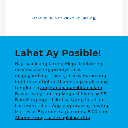
MANOOD NG MGA VIDEO NG DRAW
Lahat Ay Posible!
Nag-aalok ang larong Mega Millions ng
mas malalaking premyo, mas
magagandang tsansa, at may kasamang
built-in multiplier Alamin ang higit pang
tungkol sa
ang kapanapanabik na laro
.
Bawat isang laro ng Mega Millions ay $5.
Bumili ng mga ticket sa iyong lokal na
Lottery retailer. Ang pag-draw ay tuwing
Martes at Biyernes sa ganap na 8:00 p.m.
Alamin kung saan maglalaro dito
.