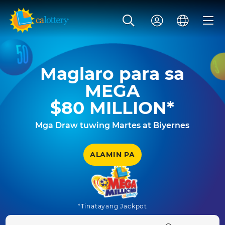
Maglaro para sa
MEGA
$80 MILLION
*
Mga Draw tuwing Martes at Biyernes
ALAMIN PA
*Tinatayang Jackpot