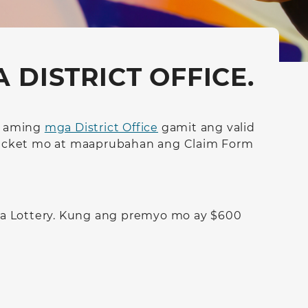
 DISTRICT OFFICE.
a aming
mga District Office
gamit ang valid
 ticket mo at maaprubahan ang Claim Form
ia Lottery. Kung ang premyo mo ay $600