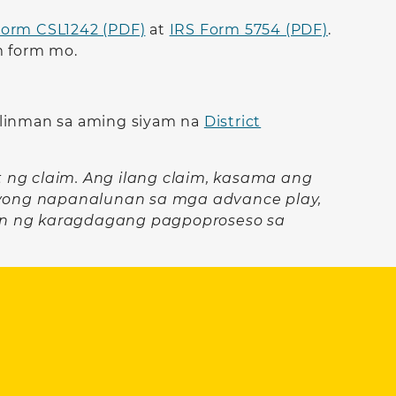
Form CSL1242 (PDF)
at
IRS Form 5754 (PDF)
.
m form mo.
 alinman sa aming siyam na
District
ng claim. Ang ilang claim, kasama ang
yong napanalunan sa mga advance play,
an ng karagdagang pagpoproseso sa