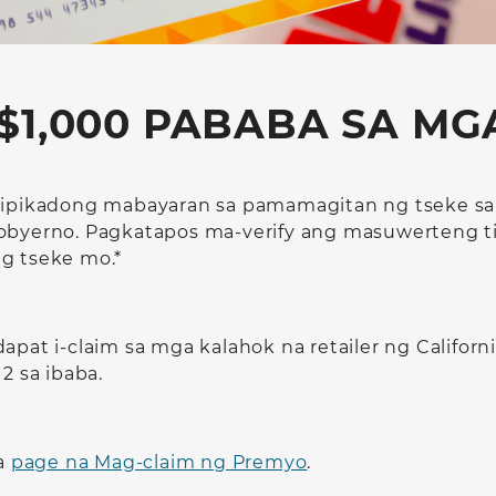
1,000 PABABA SA MGA
ipikadong mabayaran sa pamamagitan ng tseke s
 gobyerno. Pagkatapos ma-verify ang masuwerteng
g tseke mo.*
at i-claim sa mga kalahok na retailer ng Californ
 sa ibaba.
sa
page na Mag-claim ng Premyo
.