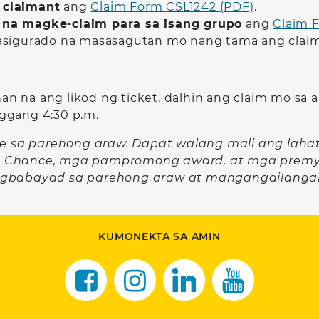
 claimant
ang
Claim Form CSL1242 (PDF)
.
 na magke-claim para sa isang grupo
ang
Claim 
sigurado na masasagutan mo nang tama ang clai
an na ang likod ng ticket, dalhin ang claim mo sa
ggang 4:30 p.m.
 sa parehong araw. Dapat walang mali ang lahat 
2nd Chance, mga pampromong award, at mga prem
 pagbabayad sa parehong araw at mangangailang
KUMONEKTA SA AMIN