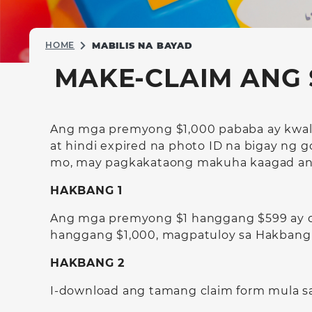
HOME
MABILIS NA BAYAD
MAKE-CLAIM ANG $
Ang mga premyong $1,000 pababa ay kwal
at hindi expired na photo ID na bigay ng
mo, may pagkakataong makuha kaagad an
HAKBANG 1
Ang mga premyong $1 hanggang $599 ay dap
hanggang $1,000, magpatuloy sa Hakbang 2
HAKBANG 2
I-download ang tamang claim form mula 