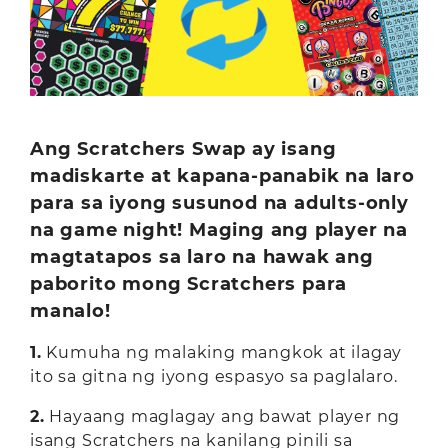
Ang Scratchers Swap ay isang
madiskarte at kapana-panabik na laro
para sa iyong susunod na adults-only
na game night! Maging ang player na
magtatapos sa laro na hawak ang
paborito mong Scratchers para
manalo!
1.
Kumuha ng malaking mangkok at ilagay
ito sa gitna ng iyong espasyo sa paglalaro.
2.
Hayaang maglagay ang bawat player ng
isang Scratchers na kanilang pinili sa