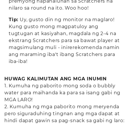
premyong napanalunan sa Scratchers na
nilaro sa round na ito. Woo hoo!
Tip:
Uy, gusto din ng monitor na maglaro!
Kung gusto mong magpatuloy ang
tugtugan at kasiyahan, magdala ng 2-4 na
ekstrang Scratchers para sa bawat player at
magsimulang muli - inirerekomenda namin
ang maraming iba't ibang Scratchers para
iba-iba!
HUWAG KALIMUTAN ANG MGA INUMIN
1. Kumuha ng paborito mong soda o bubbly
water para maihanda ka para sa isang gabi ng
MGA LARO!
2. Kumuha ng mga paborito mong meryenda
pero siguraduhing tingnan ang mga dapat at
hindi dapat gawin sa pag-snack sa gabi ng laro: