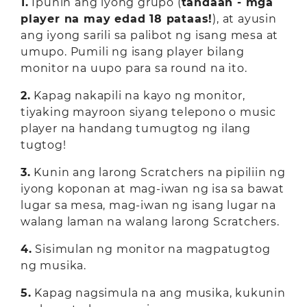
1.
Ipunin ang iyong grupo (
tandaan - mga
player na may edad 18 pataas!
), at ayusin
ang iyong sarili sa palibot ng isang mesa at
umupo. Pumili ng isang player bilang
monitor na uupo para sa round na ito.
2.
Kapag nakapili na kayo ng monitor,
tiyaking mayroon siyang telepono o music
player na handang tumugtog ng ilang
tugtog!
3.
Kunin ang larong Scratchers na pipiliin ng
iyong koponan at mag-iwan ng isa sa bawat
lugar sa mesa, mag-iwan ng isang lugar na
walang laman na walang larong Scratchers.
4.
Sisimulan ng monitor na magpatugtog
ng musika.
5.
Kapag nagsimula na ang musika, kukunin