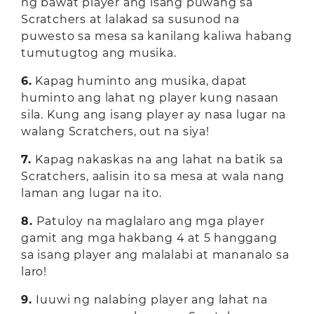
ng bawat player ang isang puwang sa
Scratchers at lalakad sa susunod na
puwesto sa mesa sa kanilang kaliwa habang
tumutugtog ang musika.
6.
Kapag huminto ang musika, dapat
huminto ang lahat ng player kung nasaan
sila. Kung ang isang player ay nasa lugar na
walang Scratchers, out na siya!
7.
Kapag nakaskas na ang lahat na batik sa
Scratchers, aalisin ito sa mesa at wala nang
laman ang lugar na ito.
8.
Patuloy na maglalaro ang mga player
gamit ang mga hakbang 4 at 5 hanggang
sa isang player ang malalabi at mananalo sa
laro!
9.
Iuuwi ng nalabing player ang lahat na