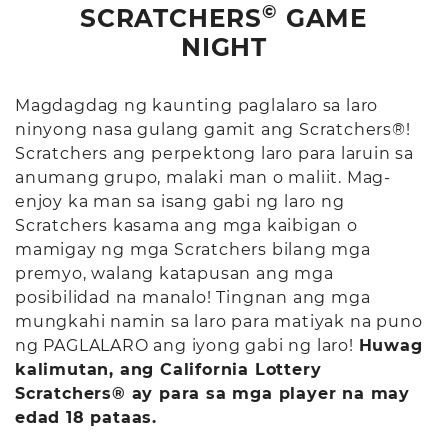
©
SCRATCHERS
GAME
NIGHT
Magdagdag ng kaunting paglalaro sa laro
ninyong nasa gulang gamit ang Scratchers®!
Scratchers ang perpektong laro para laruin sa
anumang grupo, malaki man o maliit. Mag-
enjoy ka man sa isang gabi ng laro ng
Scratchers kasama ang mga kaibigan o
mamigay ng mga Scratchers bilang mga
premyo, walang katapusan ang mga
posibilidad na manalo! Tingnan ang mga
mungkahi namin sa laro para matiyak na puno
ng PAGLALARO ang iyong gabi ng laro!
Huwag
kalimutan, ang California Lottery
Scratchers® ay para sa mga player na may
edad 18 pataas.