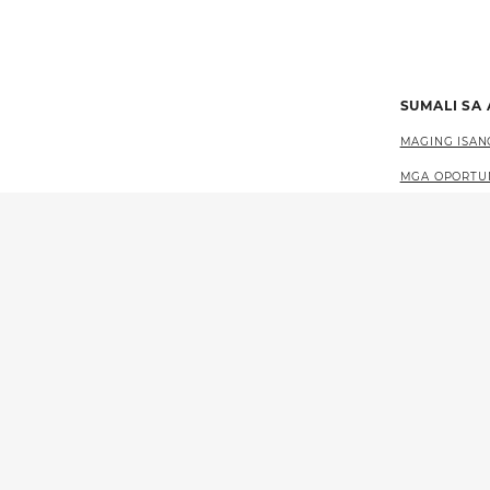
SUMALI SA
MAGING ISAN
MGA OPORTU
MGA KARERA 
MGA EVENT