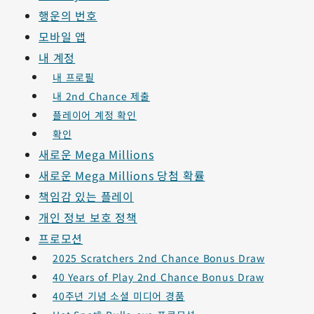
행운의 번호
모바일 앱
내 계정
내 프로필
내 2nd Chance 제출
플레이어 계정 확인
확인
새로운 Mega Millions
새로운 Mega Millions 당첨 확률
책임감 있는 플레이
개인 정보 보호 정책
프로모션
2025 Scratchers 2nd Chance Bonus Draw
40 Years of Play 2nd Chance Bonus Draw
40주년 기념 소셜 미디어 경품