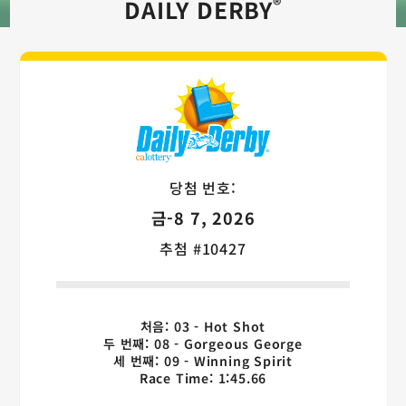
®
DAILY DERBY
Daily Derby
당첨 번호:
금-8 7, 2026
추첨 #10427
처음: 03 - Hot Shot
두 번째: 08 - Gorgeous George
세 번째: 09 - Winning Spirit
Race Time: 1:45.66