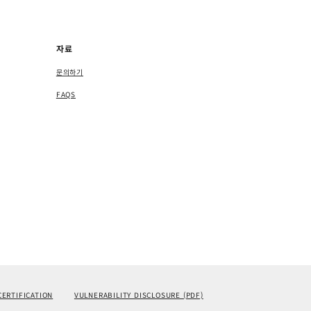
자료
문의하기
FAQS
CERTIFICATION
VULNERABILITY DISCLOSURE (PDF)