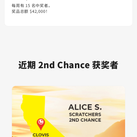
每周有 15 名中奖者。
奖品总额 $42,000！
近期 2nd Chance 获奖者
卡片 1
Clovis, California | Alice S. | Scratchers 2nd Chance
Scratchers 2nd Chance
$25,000
跳过视觉幻灯片
卡片 2
Santa Clarita, California | Armen P | Scratchers 2nd
Scratchers 2nd Chance
$25,000
卡片 3
Vallejo, California | Wayne P. | Scratchers 2nd Chanc
Scratchers 2nd Chance
$25,000
卡片 4
Costa Mesa, California | Timothy N. | Fantasy 5 2nd 
Fantasy 5 2nd Chance
$10,000
卡片 5
El Dorado Hills, California | Steve R. | Scratchers 2n
Scratchers 2nd Chance
$25,000
卡片 6
San Diego, CA | Susana G. | Fantasy 5 2nd Chance
Fantasy 5 2nd Chance
$10,000
卡片 7
Stockton, California | Martin R. | Superlotto Plus 2n
Superlotto Plus 2nd Chance
$15,000
卡片 8
Lakewood, California | Margaret G. | Superlotto Plu
Superlotto Plus 2nd Chance
$15,000
卡片 9
Napa, CA | Jamey M. | Superlotto 2nd Chance
Superlotto Plus 2nd Chance
$15,000