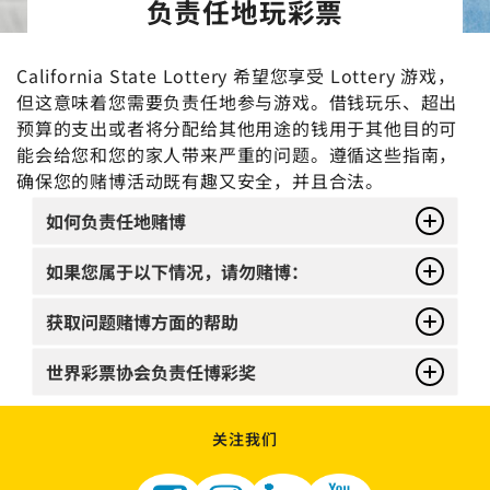
负责任地玩彩票
California State Lottery 希望您享受 Lottery 游戏，
但这意味着您需要负责任地参与游戏。借钱玩乐、超出
预算的支出或者将分配给其他用途的钱用于其他目的可
能会给您和您的家人带来严重的问题。遵循这些指南，
确保您的赌博活动既有趣又安全，并且合法。
如何负责任地赌博
如果您属于以下情况，请勿赌博：
获取问题赌博方面的帮助
世界彩票协会负责任博彩奖
关注我们