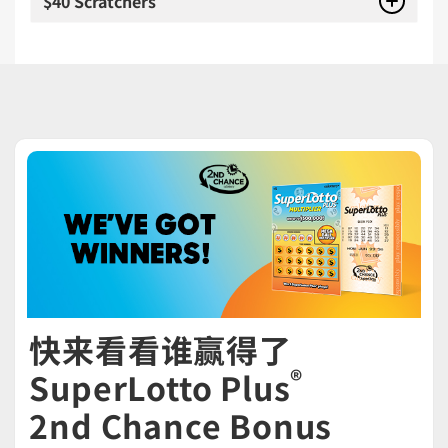
$40 Scratchers
快来看看谁赢得了
®
SuperLotto Plus
2nd Chance Bonus