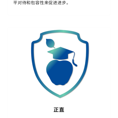
平对待和包容性来促进进步。
正直