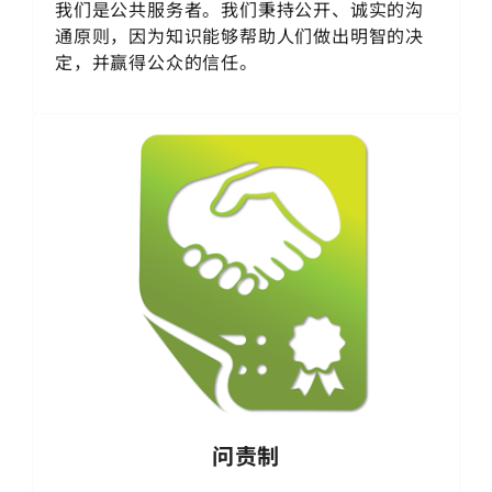
我们是公共服务者。我们秉持公开、诚实的沟
通原则，因为知识能够帮助人们做出明智的决
定，并赢得公众的信任。
问责制