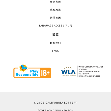
服务条款
隐私政策
网站地图
LANGUAGE ACCESS (PDF)
资源
联系我们
FAQS
© 2026 CALIFORNIA LOTTERY
GOVERNOR GAVIN NEWSOM