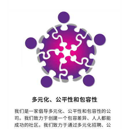
多元化、公平性和包容性
我们是一家倡导多元化、公平性和包容性的公
司。我们致力于创建一个包容差异、人人都能
成功的社区。我们致力于通过多元化招聘、公