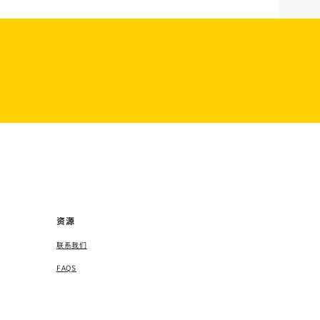
资源
联系我们
FAQS