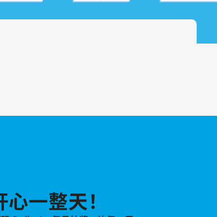
开心一整天！