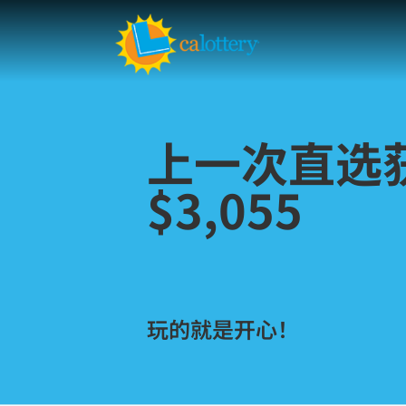
上一次直选
$3,055
玩的就是开心！