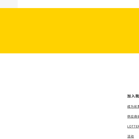
加入
成为彩
供应商
LOTT
活动