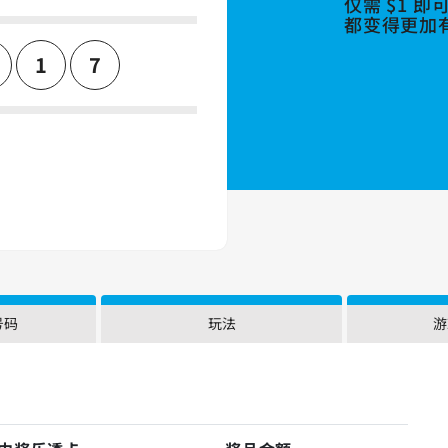
仅需 $1 即
都变得更加
1
7
号码
玩法
游