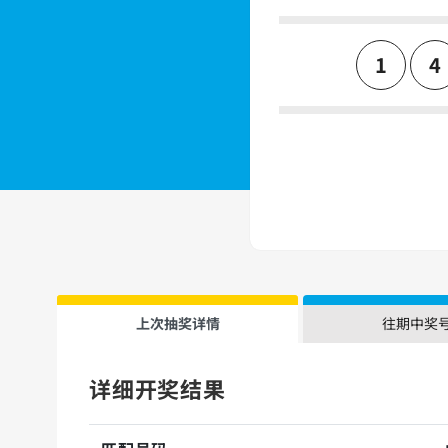
1
4
上次抽奖详情
往期中奖
详细开奖结果