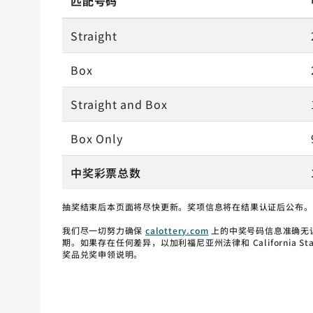
匹配号码
Straight
Box
Straight and Box
Box Only
中奖彩票总数
抽奖结束后本页面将尽快更新。奖项信息将在结果认证后公布。
我们尽一切努力确保
calottery.com
上的中奖号码信息准确无
期。如果存在任何差异，以加利福尼亚州法律和 California Sta
奖品兑奖申领说明。