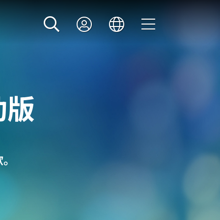
动版
欲。