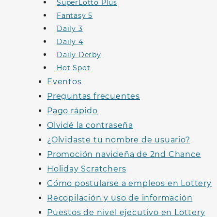
SuperLotto Plus
Fantasy 5
Daily 3
Daily 4
Daily Derby
Hot Spot
Eventos
Preguntas frecuentes
Pago rápido
Olvidé la contraseña
¿Olvidaste tu nombre de usuario?
Promoción navideña de 2nd Chance
Holiday Scratchers
Cómo postularse a empleos en Lottery
Recopilación y uso de información
Puestos de nivel ejecutivo en Lottery