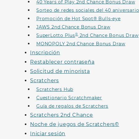
40 Years of Play 2nd Chance Bonus Draw
Sorteo de redes sociales del 40 aniversari
Promoción de Hot Spot® Bulls-eye
JAWS 2nd Chance Bonus Draw
®
SuperLotto Plus
2nd Chance Bonus Draw
MONOPOLY 2nd Chance Bonus Draw
Inscripción
Restablecer contraseña
Solicitud de minorista
Scratchers
Scratchers Hub
Cuestionario Scratchmaker
Guía de regalos de Scratchers
Scratchers 2nd Chance
Noche de juegos de Scratchers©
Iniciar sesión