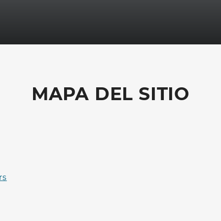
MAPA DEL SITIO
rs