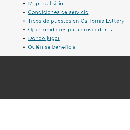
Mapa del sitio
Condiciones de servicio
Tipos de puestos en California Lottery
Oportunidades para proveedores
Dónde jugar
Quién se beneficia