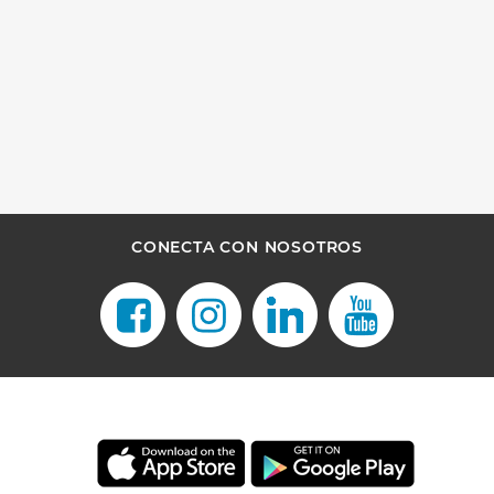
CONECTA CON NOSOTROS