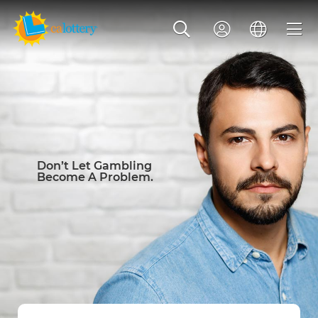
Don’t Let Gambling
Become A Problem.