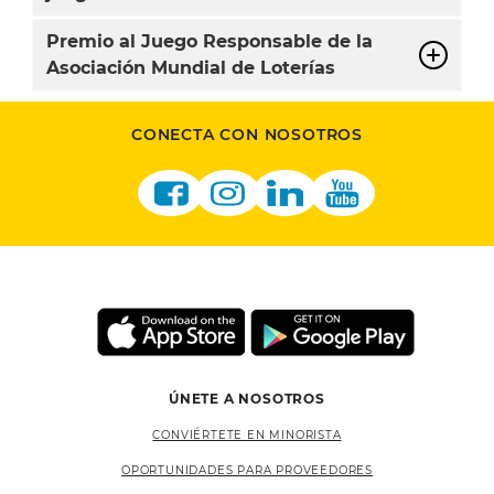
Premio al Juego Responsable de la
Asociación Mundial de Loterías
CONECTA CON NOSOTROS
ÚNETE A NOSOTROS
CONVIÉRTETE EN MINORISTA
OPORTUNIDADES PARA PROVEEDORES