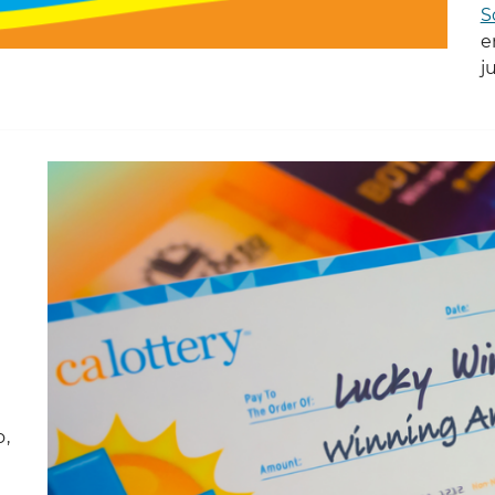
S
e
j
l
o,