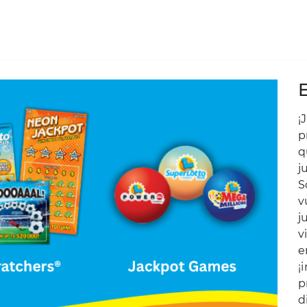
¡
p
q
j
S
v
j
v
e
¡
p
d