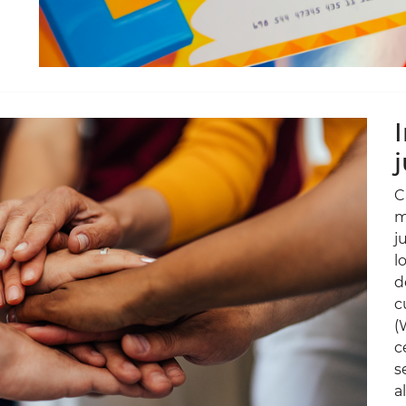
C
m
j
l
d
c
(
c
s
a