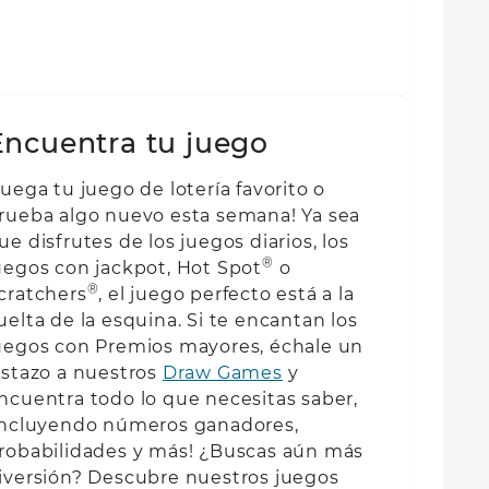
Encuentra tu juego
Juega tu juego de lotería favorito o
rueba algo nuevo esta semana! Ya sea
ue disfrutes de los juegos diarios, los
®
uegos con jackpot, Hot Spot
o
®
cratchers
, el juego perfecto está a la
uelta de la esquina. Si te encantan los
uegos con Premios mayores, échale un
istazo a nuestros
Draw Games
y
ncuentra todo lo que necesitas saber,
incluyendo números ganadores,
robabilidades y más! ¿Buscas aún más
iversión? Descubre nuestros juegos