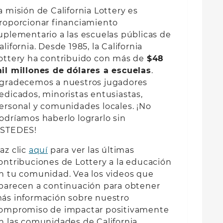
a misión de California Lottery es
roporcionar financiamiento
uplementario a las escuelas públicas de
alifornia. Desde 1985, la California
ottery ha contribuido con más de
$48
il millones de dólares a escuelas
.
gradecemos a nuestros jugadores
edicados, minoristas entusiastas,
ersonal y comunidades locales. ¡No
odríamos haberlo lograrlo sin
STEDES!
az clic
aquí
para ver las últimas
ontribuciones de Lottery a la educación
n tu comunidad. Vea los videos que
parecen a continuación para obtener
ás información sobre nuestro
ompromiso de impactar positivamente
n las comunidades de California.