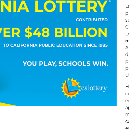
L
p
s
C
L
m
A
d
p
p
U
H
c
e
a
m
c
e