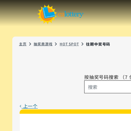
主页
抽奖类游戏
HOT SPOT
往期中奖号码
按抽奖号码搜索 （7
上一个