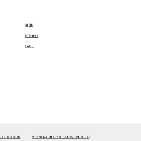
资源
联系我们
FAQS
RTIFICATION
VULNERABILITY DISCLOSURE (PDF)