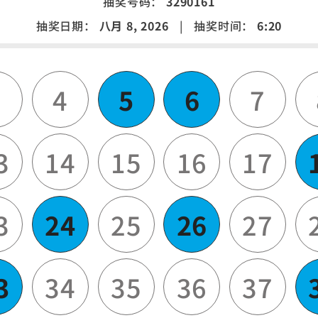
抽奖号码：
3290161
抽奖日期：
八月 8, 2026
|
抽奖时间：
6:20
3
4
5
6
7
3
14
15
16
17
3
24
25
26
27
3
34
35
36
37