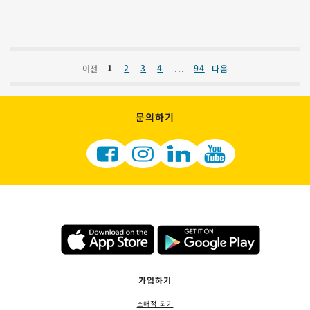
...
1
2
3
4
94
이전
다음
문의하기
가입하기
소매점 되기