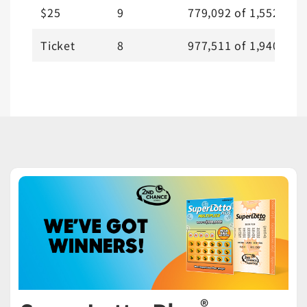
$25
9
779,092
of
1,552,668
Ticket
8
977,511
of
1,940,688
®