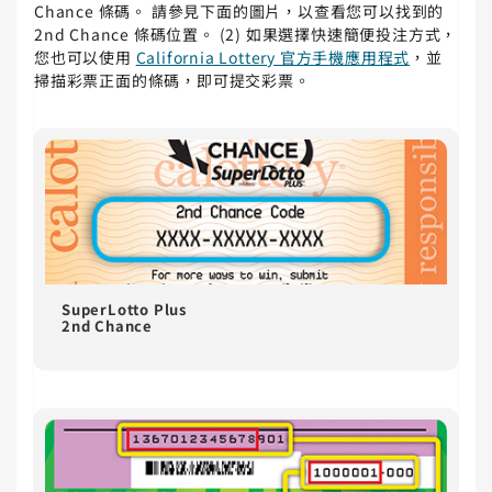
Chance 條碼。 請參見下面的圖片，以查看您可以找到的
2nd Chance 條碼位置。 (2) 如果選擇快速簡便投注方式，
您也可以使用
California Lottery 官方手機應用程式
，並
掃描彩票正面的條碼，即可提交彩票。
SuperLotto Plus
2nd Chance