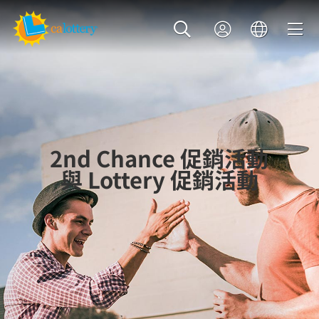
2nd Chance 促銷活動
與 Lottery 促銷活動