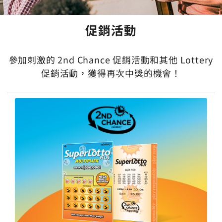
促銷活動
參加刺激的 2nd Chance 促銷活動和其他 Lottery
促銷活動，獲得再次中獎的機會！