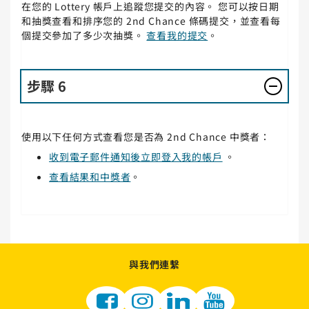
在您的 Lottery 帳戶上追蹤您提交的內容。 您可以按日期
和抽獎查看和排序您的 2nd Chance 條碼提交，並查看每
個提交參加了多少次抽獎。
查看我的提交
。
步驟 6
使用以下任何方式查看您是否為 2nd Chance 中獎者：
收到電子郵件通知後立即登入我的帳戶
。
查看結果和中獎者
。
與我們連繫