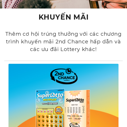
KHUYẾN MÃI
Thêm cơ hội trúng thưởng với các chương
trình khuyến mãi 2nd Chance hấp dẫn và
các ưu đãi Lottery khác!