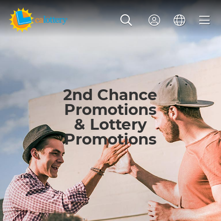
2nd Chance
Promotions
& Lottery
Promotions