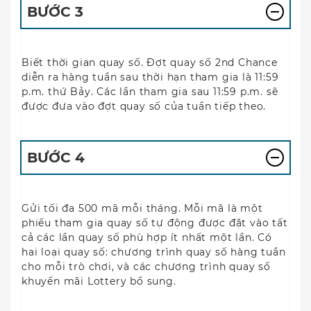
BƯỚC 3
Biết thời gian quay số. Đợt quay số 2nd Chance
diễn ra hàng tuần sau thời hạn tham gia là 11:59
p.m. thứ Bảy. Các lần tham gia sau 11:59 p.m. sẽ
được đưa vào đợt quay số của tuần tiếp theo.
BƯỚC 4
Gửi tối đa 500 mã mỗi tháng. Mỗi mã là một
phiếu tham gia quay số tự động được đặt vào tất
cả các lần quay số phù hợp ít nhất một lần. Có
hai loại quay số: chương trình quay số hàng tuần
cho mỗi trò chơi, và các chương trình quay số
khuyến mãi Lottery bổ sung.