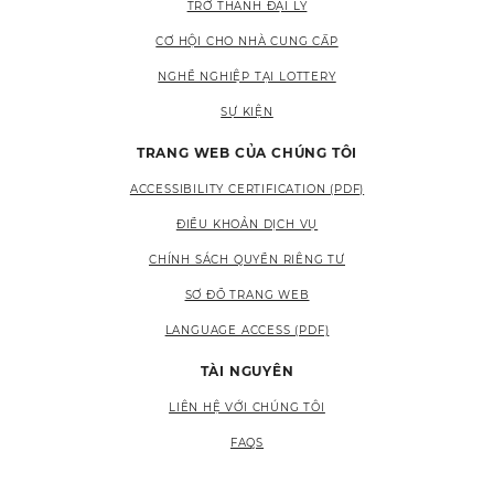
TRỞ THÀNH ĐẠI LÝ
CƠ HỘI CHO NHÀ CUNG CẤP
NGHỀ NGHIỆP TẠI LOTTERY
SỰ KIỆN
TRANG WEB CỦA CHÚNG TÔI
ACCESSIBILITY CERTIFICATION (PDF)
ĐIỀU KHOẢN DỊCH VỤ
CHÍNH SÁCH QUYỀN RIÊNG TƯ
SƠ ĐỒ TRANG WEB
LANGUAGE ACCESS (PDF)
TÀI NGUYÊN
LIÊN HỆ VỚI CHÚNG TÔI
FAQS