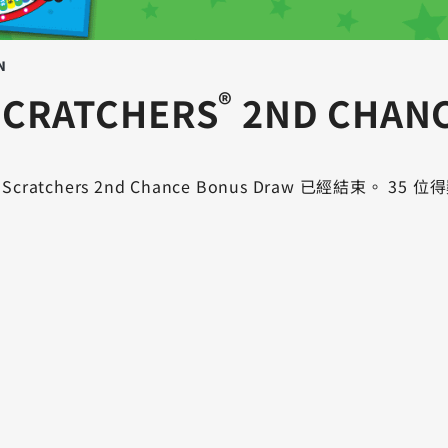
N
®
CRATCHERS
2ND CHAN
n® Scratchers 2nd Chance Bonus Draw 已經結束。 