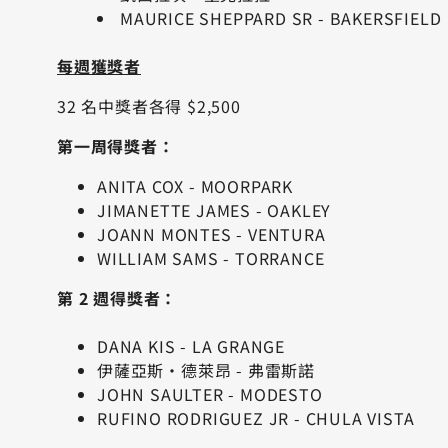
MAURICE SHEPPARD SR - BAKERSFIELD
每週獲獎者
32 名中獎者各得 $2,500
第一周得獎者：
ANITA COX - MOORPARK
JIMANETTE JAMES - OAKLEY
JOANN MONTES - VENTURA
WILLIAM SAMS - TORRANCE
第 2 週得獎者：
DANA KIS - LA GRANGE
伊薩亞斯·德萊昂 - 弗雷斯諾
JOHN SAULTER - MODESTO
RUFINO RODRIGUEZ JR - CHULA VISTA