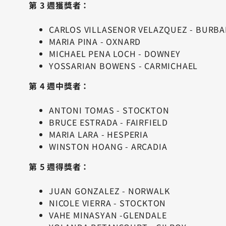
第 3 週獲獎者：
CARLOS VILLASENOR VELAZQUEZ - BURB
MARIA PINA - OXNARD
MICHAEL PENA LOCH - DOWNEY
YOSSARIAN BOWENS - CARMICHAEL
第 4 週中獎者：
ANTONI TOMAS - STOCKTON
BRUCE ESTRADA - FAIRFIELD
MARIA LARA - HESPERIA
WINSTON HOANG - ARCADIA
第 5 週得獎者：
JUAN GONZALEZ - NORWALK
NICOLE VIERRA - STOCKTON
VAHE MINASYAN -GLENDALE