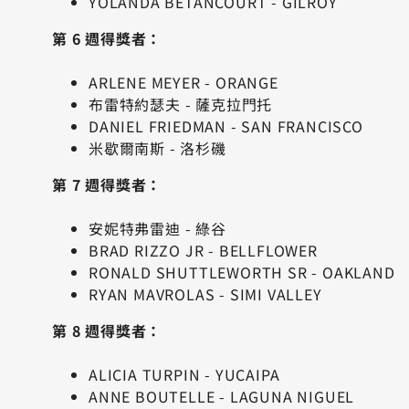
YOLANDA BETANCOURT - GILROY
第 6 週得獎者：
ARLENE MEYER - ORANGE
布雷特約瑟夫 - 薩克拉門托
DANIEL FRIEDMAN - SAN FRANCISCO
米歇爾南斯 - 洛杉磯
第 7 週得獎者：
安妮特弗雷迪 - 綠谷
BRAD RIZZO JR - BELLFLOWER
RONALD SHUTTLEWORTH SR - OAKLAND
RYAN MAVROLAS - SIMI VALLEY
第 8 週得獎者：
ALICIA TURPIN - YUCAIPA
ANNE BOUTELLE - LAGUNA NIGUEL