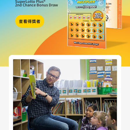
SuperLotto Plus
®
2nd Chance
Bonus Draw
查看得獎者