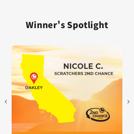
Winner's Spotlight
卡片 1
Nicole C. | Scratchers 2nd Chance 中獎者 | Oakley, CA
2nd Chance Bonus Draw
$25,000
跳過視覺幻燈片
卡片 2
Bernardo E. | 購於 LB City Market
Mega Millions 中獎者
$1 Million
卡片 3
Adan C. 購於加州沙加緬度 Chevron
Merry Multipliers Scratchers
$1,000,000
卡片 4
ANKUSH D. pURCHASED AT WRIGHTS MARKET | POW
Powerball 中獎者
$2,300,000
卡片 5
Erik G. | 購於 7-Eleven 便利商店 | 加州希爾馬
200X SCRATCHERS
$10,000,000
卡片 6
頭獎得主 | SLP PLUS | $10,000,000
SUPERLOTTO PLUS 中獎者
$10,000,000