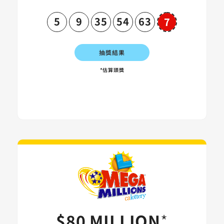
5
9
35
54
63
7
Powerball
抽獎結果
*估算頭獎
Mega Millio
$80 MILLION
*