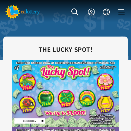
THE LUCKY SPOT!