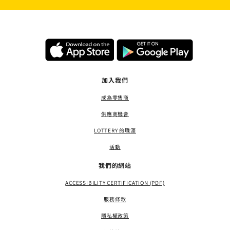
加入我們
成為零售商
供應商機會
LOTTERY 的職涯
活動
我們的網站
ACCESSIBILITY CERTIFICATION (PDF)
服務條款
隱私權政策