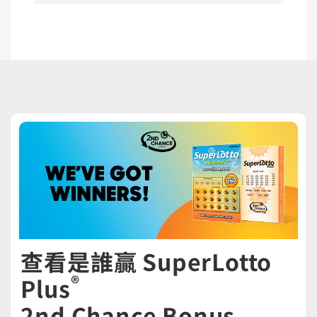
查看是誰贏 SuperLotto
®
Plus
2nd Chance Bonus