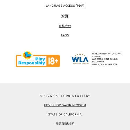
LANGUAGE ACCESS (PDF)
資源
聯絡我們
FAQS
© 2026 CALIFORNIA LOTTERY
GOVERNOR GAVIN NEWSOM
STATE OF CALIFORNIA
問題賭博說明