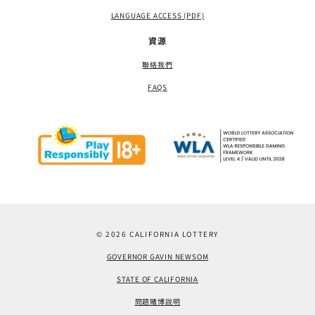
LANGUAGE ACCESS (PDF)
資源
聯絡我們
FAQS
© 2026 CALIFORNIA LOTTERY
GOVERNOR GAVIN NEWSOM
STATE OF CALIFORNIA
問題賭博說明