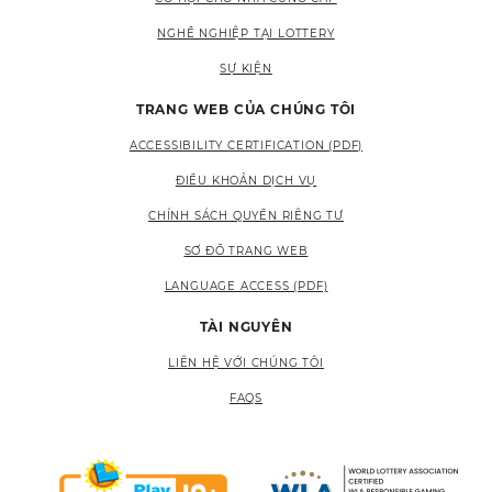
NGHỀ NGHIỆP TẠI LOTTERY
SỰ KIỆN
TRANG WEB CỦA CHÚNG TÔI
ACCESSIBILITY CERTIFICATION (PDF)
ĐIỀU KHOẢN DỊCH VỤ
CHÍNH SÁCH QUYỀN RIÊNG TƯ
SƠ ĐỒ TRANG WEB
LANGUAGE ACCESS (PDF)
TÀI NGUYÊN
LIÊN HỆ VỚI CHÚNG TÔI
FAQS