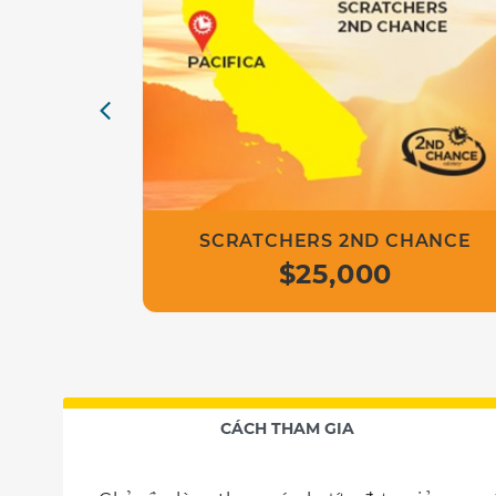
Thẻ 6
Người trúng số Scratchers 2nd Chance: Michae
Người chiến thắng 2nd Chance
$25,000
Thẻ 7
Danny L. đến từ Los Angeles, California, ngư
Người chiến thắng 2nd Chance
$25,000
Thẻ 8
Người trúng số Scratchers 2nd Chance: Franci
Người chiến thắng 2nd Chance
$25,000
ND CHANCE
SCRATCHERS 2ND CHANCE
$25,000
CÁCH THAM GIA