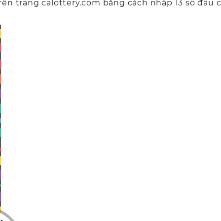
ên trang calottery.com bằng cách nhập 13 số đầu 