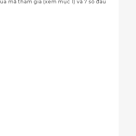
của mã tham gia (xem mục 1) và 7 số đầu