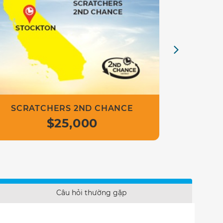
SCRATCHERS 2ND CHANCE
NGƯỜI CH
$25,000
Câu hỏi thường gặp