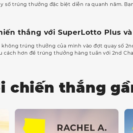
ay số trúng thưởng đặc biệt diễn ra quanh năm. Bạ
iến thắng với SuperLotto Plus và
e không trúng thưởng của mình vào đợt quay số 2n
u cách hơn để trúng thưởng hàng tuần với 2nd Ch
i chiến thắng gầ
 B. đến từ Pacifica, California
Bỏ qua Trình chiếu hình 
 Rachel A. ở San Diego, California
r A. đến từ Stockton, CA
ed S. đến từ Antioch, California
mpoc, California