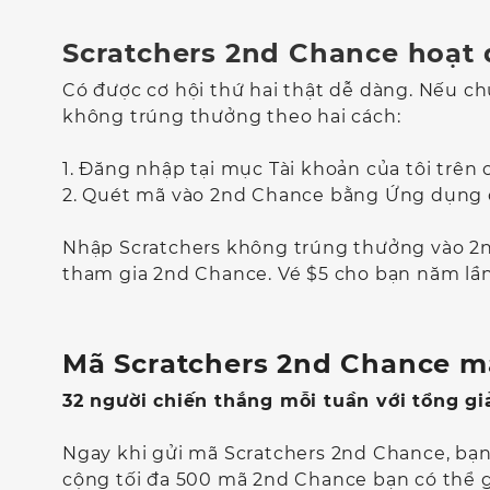
Scratchers 2nd Chance hoạt
Có được cơ hội thứ hai thật dễ dàng. Nếu ch
không trúng thưởng theo hai cách:
1.
Đăng nhập tại mục Tài khoản của tôi trên
2.
Quét mã vào 2nd Chance bằng Ứng dụng ch
Nhập Scratchers không trúng thưởng vào 2n
tham gia 2nd Chance. Vé $5 cho bạn năm lần 
Mã Scratchers 2nd Chance m
32 người chiến thắng mỗi tuần với tổng giả
Ngay khi gửi mã Scratchers 2nd Chance, bạn
cộng tối đa 500 mã 2nd Chance bạn có thể g