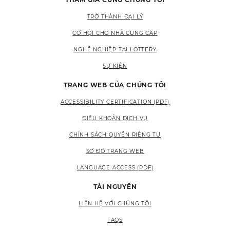
TRỞ THÀNH ĐẠI LÝ
CƠ HỘI CHO NHÀ CUNG CẤP
NGHỀ NGHIỆP TẠI LOTTERY
SỰ KIỆN
TRANG WEB CỦA CHÚNG TÔI
ACCESSIBILITY CERTIFICATION (PDF)
ĐIỀU KHOẢN DỊCH VỤ
CHÍNH SÁCH QUYỀN RIÊNG TƯ
SƠ ĐỒ TRANG WEB
LANGUAGE ACCESS (PDF)
TÀI NGUYÊN
LIÊN HỆ VỚI CHÚNG TÔI
FAQS