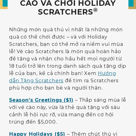
CÀO VÀ CHƠI HOLIDAY
®
SCRATCHERS
Những món quà thú vị nhất là những món
quà có thể chơi được – và với Holiday
Scratchers, bạn có thể mở ra niềm vui mùa
lễ! Vé cào Scratchers là món quà hoàn hảo
để tặng và nhận cho hầu hết mọi người từ
18 tuổi trở lên trong danh sách quà tặng dịp
lễ của bạn, kể cả chính bạn! Xem
Hướng
dẫn Tặng Scratchers
để tìm ra Scratchers
phù hợp cho bạn bè và người thân.
Season's Greetings ($1)
– Thắp sáng mùa lễ
với vé cào này, vừa là thẻ quà tặng với sáu
cảnh lễ hội rực rỡ, vừa mang đến cơ hội
trúng đến $5,000.
Happy Holidays ($5)
– Thêm chút thú vị