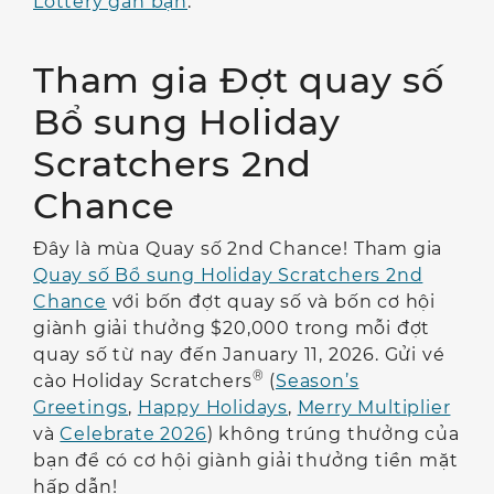
Lottery gần bạn
.
Tham gia Đợt quay số
Bổ sung Holiday
Scratchers 2nd
Chance
Đây là mùa Quay số 2nd Chance! Tham gia
Quay số Bổ sung Holiday Scratchers 2nd
Chance
với bốn đợt quay số và bốn cơ hội
giành giải thưởng $20,000 trong mỗi đợt
quay số từ nay đến January 11, 2026. Gửi vé
®
cào Holiday Scratchers
(
Season’s
Greetings
,
Happy Holidays
,
Merry Multiplier
và
Celebrate 2026
) không trúng thưởng của
bạn để có cơ hội giành giải thưởng tiền mặt
hấp dẫn!