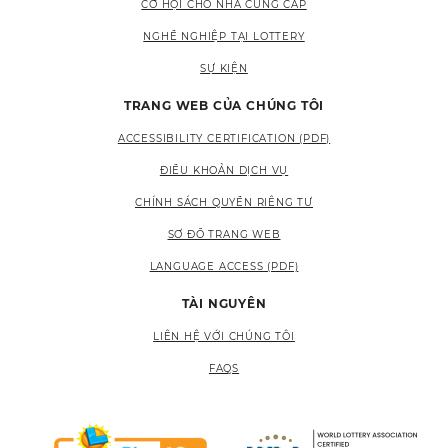
CƠ HỘI CHO NHÀ CUNG CẤP
NGHỀ NGHIỆP TẠI LOTTERY
SỰ KIỆN
TRANG WEB CỦA CHÚNG TÔI
ACCESSIBILITY CERTIFICATION (PDF)
ĐIỀU KHOẢN DỊCH VỤ
CHÍNH SÁCH QUYỀN RIÊNG TƯ
SƠ ĐỒ TRANG WEB
LANGUAGE ACCESS (PDF)
TÀI NGUYÊN
LIÊN HỆ VỚI CHÚNG TÔI
FAQS