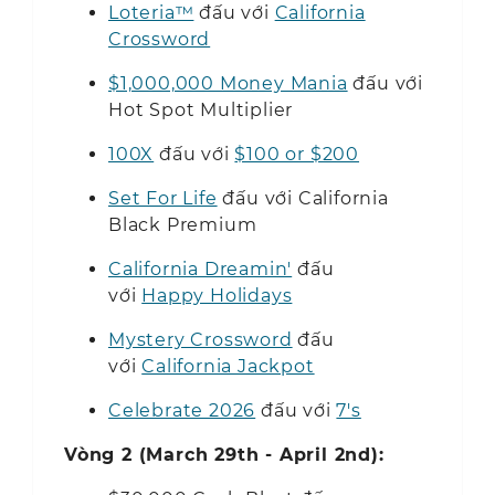
Loteria™
đấu với
California
Crossword
$1,000,000 Money Mania
đấu với
Hot Spot Multiplier
100X
đấu với
$100 or $200
Set For Life
đấu với California
Black Premium
California Dreamin'
đấu
với
Happy Holidays
Mystery Crossword
đấu
với
California Jackpot
Celebrate 2026
đấu với
7's
Vòng 2 (March 29th - April 2nd):