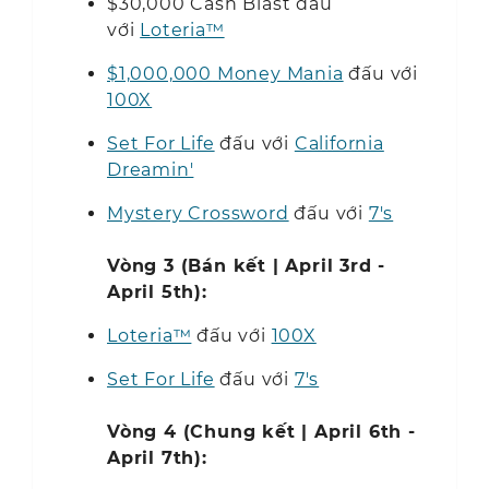
$30,000 Cash Blast đấu
với
Loteria™
$1,000,000
Money Mania
đấu với
100X
Set For Life
đấu với
California
Dreamin'
Mystery Crossword
đấu với
7's
Vòng 3 (Bán kết | April 3rd -
April 5th):
Loteria™
đấu với
100X
Set For Life
đấu với
7's
Vòng 4 (Chung kết | April 6th -
April 7th):