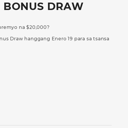
 BONUS DRAW
 premyo na $20,000?
nus Draw hanggang Enero 19 para sa tsansa